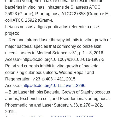
e de alta voltagem na taxa e curva de crescimento de
bactérias in vitro, nas linhagens de S. aureus ATCC
25923 (Gram+), P. aeruginosa ATCC 27853 (Gram-) e E.
coli ATCC 25922 (Gram-).
Leia os nossos artigos publicados referente a esse
projeto:
– Red and infrared laser therapy inhibits in vitro growth of
major bacterial species that commonly colonize skin
ulcers. Lasers in Medical Science. v.31, p.1 – 8, 2016.
Acesse> http://dx.doi.org/10.1007/s10103-016-1907-x
Polarized currents inhibit in vitro growth of bacteria
colonizing cutaneous ulcers. Wound Repair and
Regeneration. v.23, p.403 – 411, 2015.
Acesse>
http://dx.doi.org/10.1111/wrr.12296
– Blue Laser Inhibits Bacterial Growth of Staphylococcus
aureus, Escherichia coli, and Pseudomonas aeruginosa.
Photomedicine and Laser Surgery. v.33, p.278 – 282,
2015.