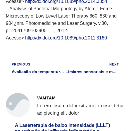
Acesse>
http://dx.doi.org/10.1089/pho.2014.3854
– Analysis of Bacterial Morphology by Atomic Force
Microscopy of Low Level Laser Therapy 660, 830 and
904¿nm. Photomedicine and Laser Surgery. v.30,
p.120417091039001 – , 2012.
Acesse>
http://dx.doi.org/10.1089/pho.2011.3160
PREVIOUS
NEXT
Avaliação da temperatura por termografia infravermelha e da velocidade de condução venosa por Doppler durante e após aplicação de diatermia por ondas curtas e microondas: um ensaio clínico, randomizado, cego.
Limiares sensoriais e motores da estimulação elétrica transcutânea são influenciados por sexo e idade
VAMTAM
Lorem ipsum dolor sit amet consectetur
adipiscing elit dolor
A Laserterapia de baixo Intensidade (LLLT)