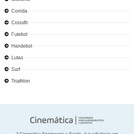
Corrida
Crossfit
Futebol
Handebol
Lutas
Surf
Triathlon
A Cinemática Fisioterapia e Saúde, já é referência em