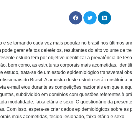
e se tornando cada vez mais popular no brasil nos últimos anos.
 pode gerar efeitos deletérios, resultantes do alto volume de t
ente estudo tem por objetivo identificar a prevalência de lesõe
o, bem como, as estruturas corporais mais acometidas, identific
ste estudo, trata-se de um estudo epidemiológico transversal ob
rofissionais do Brasil. A amostra deste estudo será constituída p
 via e-mail e/ou durante as competições nacionais em que a equi
guntas, subdividido em domínios com questões referentes à prát
da modalidade, faixa etária e sexo. O questionário da present
etas. Com isso, espera-se criar dados epidemiológicos sobre as
porais mais acometidas, tecido lesionado, faixa etária e sexo.