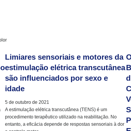
olor
Limiares sensoriais e motores da
O
do
estimulação elétrica transcutânea
B
são influenciados por sexo e
d
idade
C
V
5 de outubro de 2021
S
a
A estimulação elétrica transcutânea (TENS) é um
procedimento terapêutico utilizado na reabilitação. No
P
entanto, a eficácia depende de respostas sensoriais à dor
E