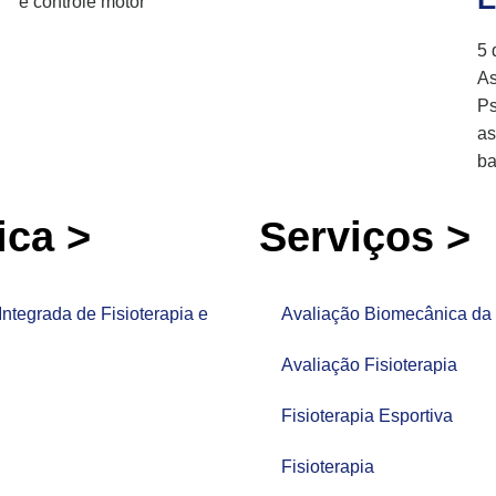
e controle motor
5 
As
Ps
as
ba
ica >
Serviços >
Integrada de Fisioterapia e
Avaliação Biomecânica da 
Avaliação Fisioterapia
Fisioterapia Esportiva
Fisioterapia