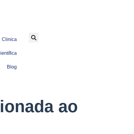
Clinica
entífica
Blog
cionada ao